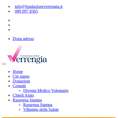
info@fondazioneverrengia.it
089 097 8365
Dona adesso
Home
Chi siamo
Donazioni
Contatti
Diventa Medico Volontario
Chiedi Aiuto
Rassegna Stampa
Rassegna Stampa
Villaggio della Salute